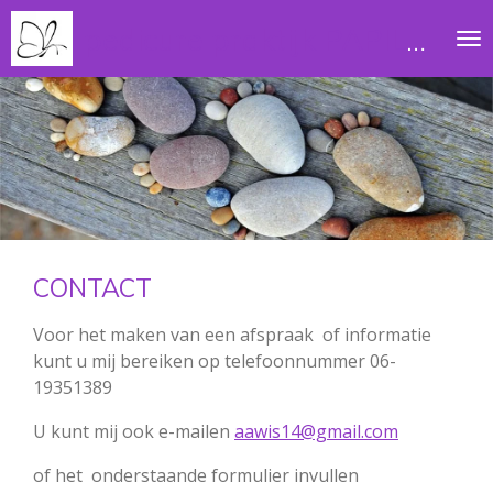
Ga
pedicure praktijk PAPILLON
direct
naar
de
hoofdinhoud
CONTACT
Voor het maken van een afspraak of informatie
kunt u mij bereiken op telefoonnummer 06-
19351389
U kunt mij ook e-mailen
aawis14@gmail.com
of het onderstaande formulier invullen